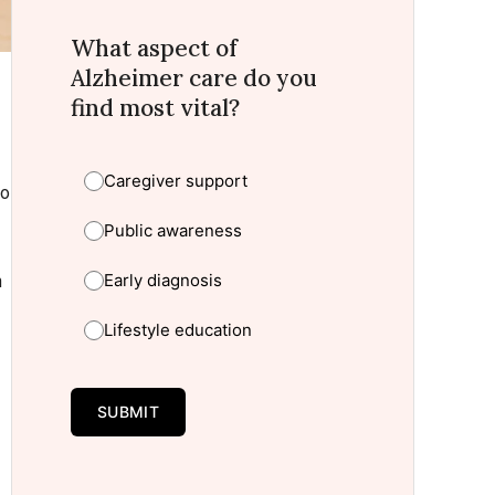
What aspect of
Alzheimer care do you
find most vital?
Caregiver support
go
Public awareness
Early diagnosis
n
Lifestyle education
SUBMIT