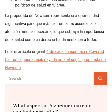
políticas de salud en tu área.
La propuesta de Newsom representa una oportunidad
significativa para que más californianos accedan a la
atención médica necesaria, lo que subraya la importancia
de la salud como un derecho fundamental para todos.
Leer el artículo original:
1 de cada 4 inscritos en Covered
California podría recibir ayuda estatal según propuesta de
Newsom
Se
for:
What aspect of Alzheimer care do
you find most vital?