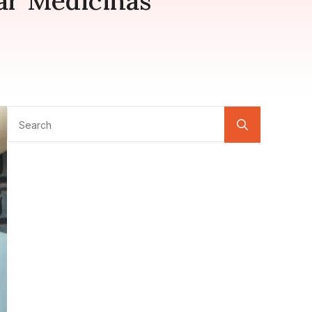
ar Medicinas
Search
for: