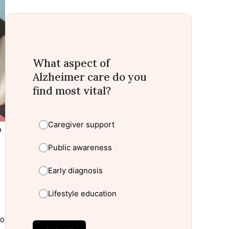
What aspect of
Alzheimer care do you
find most vital?
Caregiver support
o
Public awareness
Early diagnosis
Lifestyle education
no