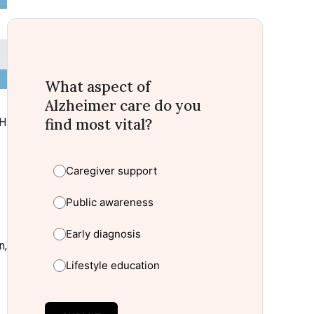
What aspect of
Alzheimer care do you
find most vital?
IH
Caregiver support
Public awareness
Early diagnosis
n,
Lifestyle education