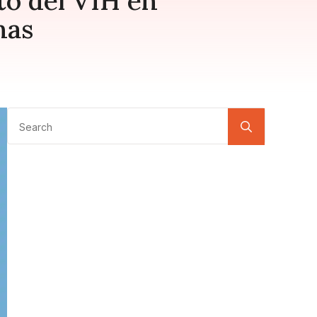
to del VIH en
nas
Search
for: