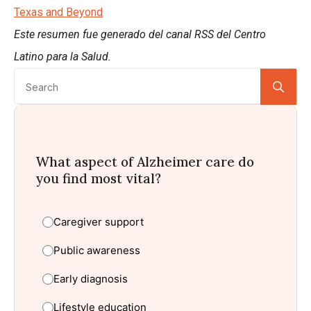
Texas and Beyond
Este resumen fue generado del canal RSS del Centro
Latino para la Salud.
Se
for:
What aspect of Alzheimer care do
you find most vital?
Caregiver support
Public awareness
Early diagnosis
Lifestyle education