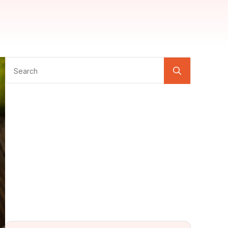
Search
for: