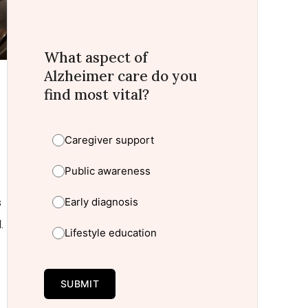
What aspect of
Alzheimer care do you
find most vital?
Caregiver support
Public awareness
Early diagnosis
s
.
Lifestyle education
SUBMIT