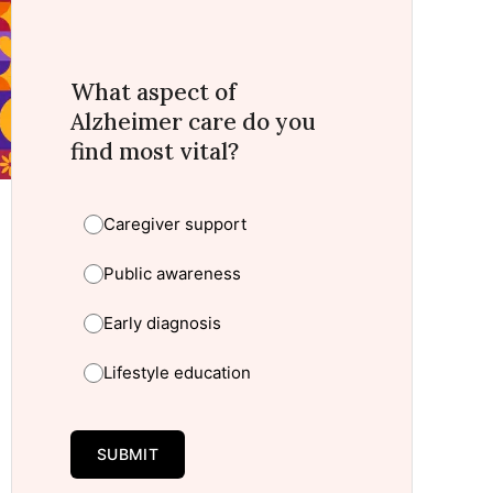
What aspect of
Alzheimer care do you
find most vital?
Caregiver support
Public awareness
Early diagnosis
Lifestyle education
SUBMIT