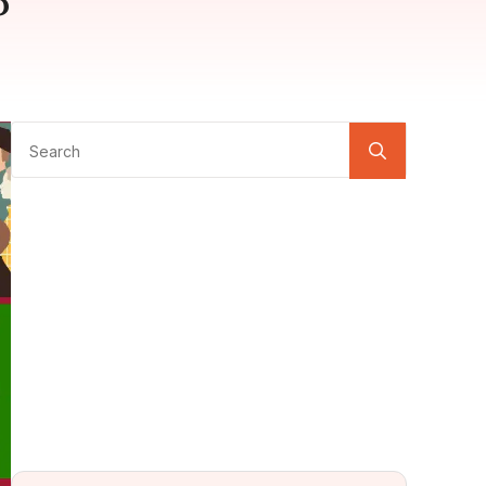
5
Search
for: