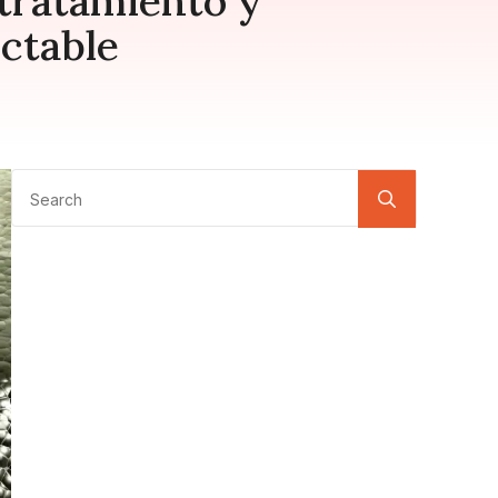
l tratamiento y
ectable
Search
for: