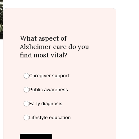
What aspect of
Alzheimer care do you
find most vital?
Caregiver support
Public awareness
Early diagnosis
Lifestyle education