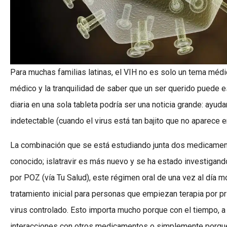
Para muchas familias latinas, el VIH no es solo un tema médic
médico y la tranquilidad de saber que un ser querido puede es
diaria en una sola tableta podría ser una noticia grande: ayuda
indetectable (cuando el virus está tan bajito que no aparece e
La combinación que se está estudiando junta dos medicamentos: 
conocido; islatravir es más nuevo y se ha estado investigand
por POZ (vía Tu Salud), este régimen oral de una vez al dí
tratamiento inicial para personas que empiezan terapia por 
virus controlado. Esto importa mucho porque con el tiempo, a
interacciones con otros medicamentos o simplemente porque 