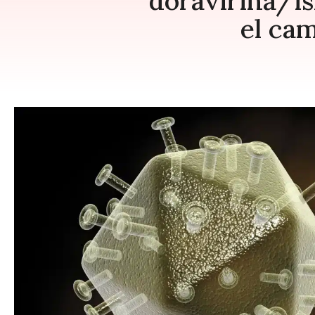
doravirina/isl
el cam