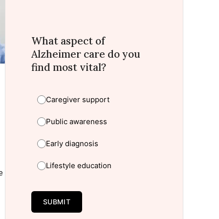
What aspect of
Alzheimer care do you
find most vital?
Caregiver support
Public awareness
Early diagnosis
Lifestyle education
e
SUBMIT