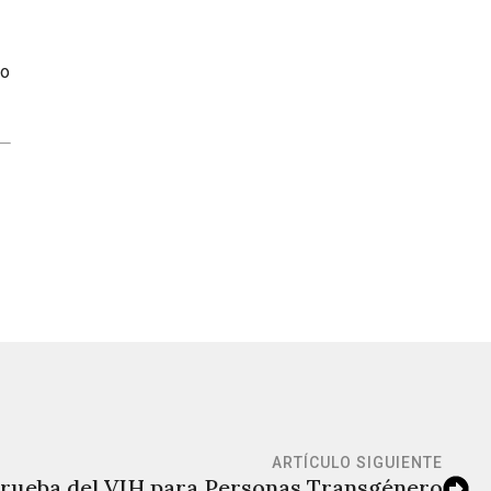
to
ARTÍCULO SIGUIENTE
 Prueba del VIH para Personas Transgénero