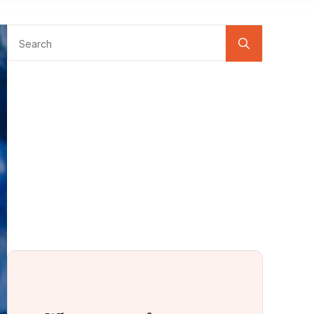
Search
for: