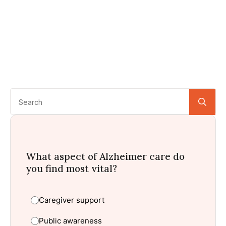
Se
for:
What aspect of Alzheimer care do
you find most vital?
Caregiver support
Public awareness