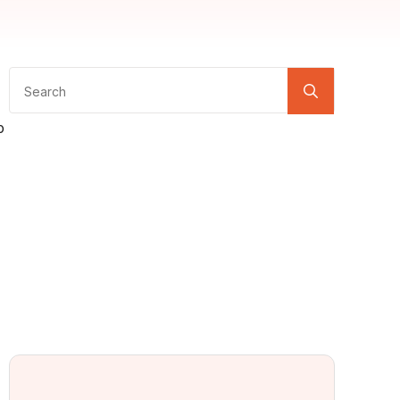
Search
for:
o