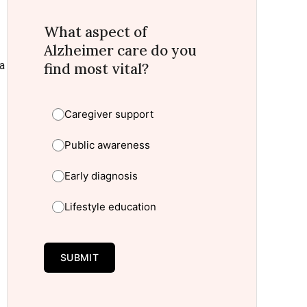
What aspect of
Alzheimer care do you
na
find most vital?
Caregiver support
Public awareness
Early diagnosis
Lifestyle education
SUBMIT