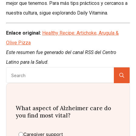
mejor que tenemos. Para más tips prácticos y cercanos a
nuestra cultura, sigue explorando Daily Vitamina.
Enlace original:
Healthy Recipe: Artichoke, Arugula &
Olive Pizza
Este resumen fue generado del canal RSS del Centro
Latino para la Salud.
Se
for:
What aspect of Alzheimer care do
you find most vital?
Caregiver support