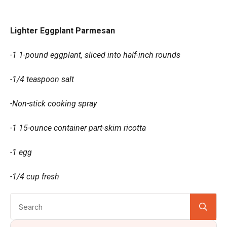
Lighter Eggplant Parmesan
-1 1-pound eggplant, sliced into half-inch rounds
-1/4 teaspoon salt
-Non-stick cooking spray
-1 15-ounce container part-skim ricotta
-1 egg
-1/4 cup fresh
Se
for: