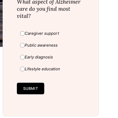
What aspect of Alzheimer
care do you find most
vital?
Caregiver support
Public awareness
Early diagnosis
Lifestyle education
SUBMIT