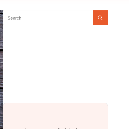
Search
for: