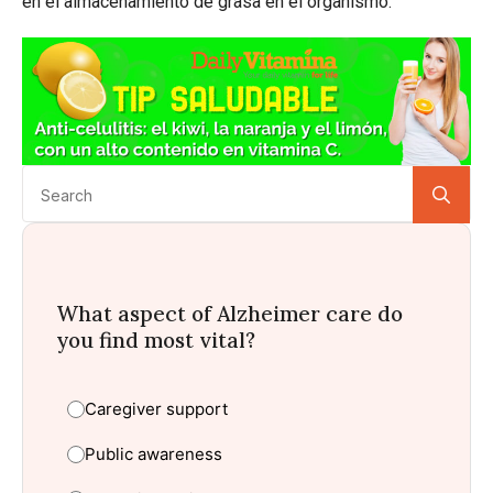
en el almacenamiento de grasa en el organismo.
Se
for:
What aspect of Alzheimer care do
you find most vital?
Caregiver support
Public awareness