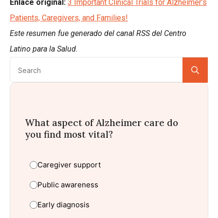
Enlace original:
3 Important Clinical Trials for Alzheimer’s
Patients, Caregivers, and Families!
Este resumen fue generado del canal RSS del Centro
Latino para la Salud.
Se
for:
What aspect of Alzheimer care do
you find most vital?
Caregiver support
Public awareness
Early diagnosis